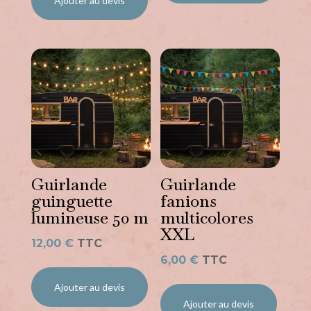
Ajouter au devis
Guirlande
Guirlande
guinguette
fanions
lumineuse 50 m
multicolores
XXL
12,00
€
TTC
6,00
€
TTC
Ajouter au devis
Ajouter au devis