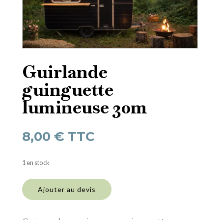
Guirlande
guinguette
lumineuse 30m
8,00
€
TTC
1 en stock
quantité
de
Ajouter au devis
Guirlande
guinguette
lumineuse