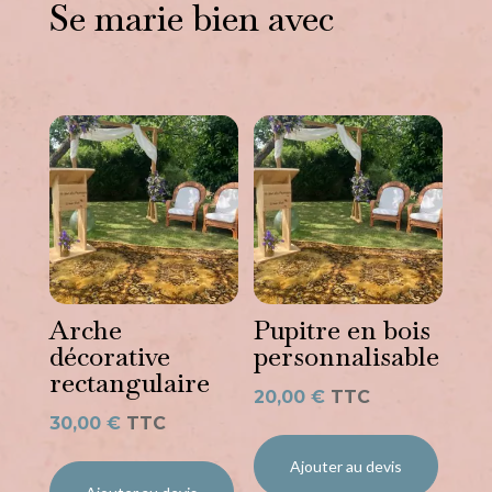
Se marie bien avec
Vous aimerez peut-être
aussi…
Arche
Pupitre en bois
décorative
personnalisable
rectangulaire
20,00
€
TTC
30,00
€
TTC
Ajouter au devis