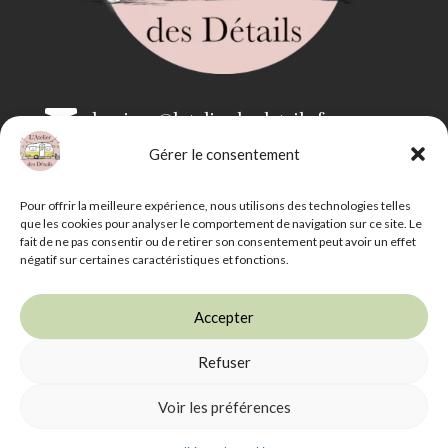

bonjour@latelierdesdetails.fr
Gérer le consentement

07 59 71 13 35
Pour offrir la meilleure expérience, nous utilisons des technologies telles
que les cookies pour analyser le comportement de navigation sur ce site. Le
fait de ne pas consentir ou de retirer son consentement peut avoir un effet
négatif sur certaines caractéristiques et fonctions.
Accepter
Refuser
L'Atelier des Détails -
Mentions légales
-
CGV
-
Livraison et retrait
Voir les préférences
Photographies : Alchimaginaire - Illustrations : Angèle