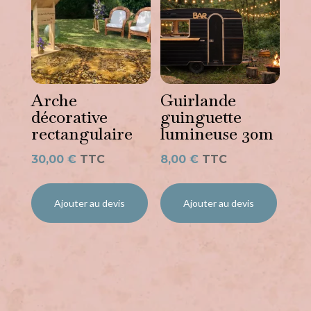
Arche
Guirlande
décorative
guinguette
rectangulaire
lumineuse 30m
30,00
€
TTC
8,00
€
TTC
Ajouter au devis
Ajouter au devis