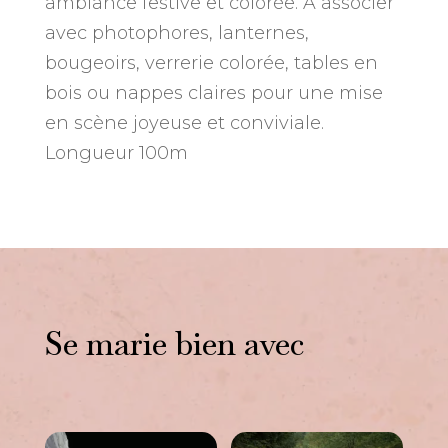
ambiance festive et colorée. À associer
avec photophores, lanternes,
bougeoirs, verrerie colorée, tables en
bois ou nappes claires pour une mise
en scène joyeuse et conviviale.
Longueur 100m
Se marie bien avec
Vous aimerez peut-être
aussi…