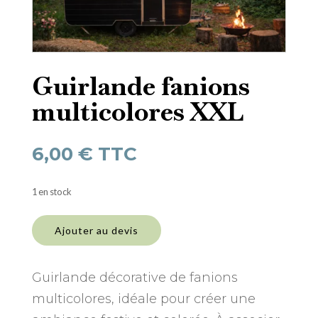
Guirlande fanions
multicolores XXL
6,00
€
TTC
1 en stock
quantité
de
Ajouter au devis
Guirlande
fanions
multicolores
Guirlande décorative de fanions
XXL
multicolores, idéale pour créer une