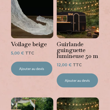
Voilage beige
Guirlande
guinguette
5,00
€
TTC
lumineuse 50 m
12,00
€
TTC
Ajouter au devis
Ajouter au devis