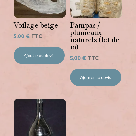
Voilage beige
Pampas /
plumeaux
5,00
€
TTC
naturels (lot de
10)
Ajouter au devis
5,00
€
TTC
Ajouter au devis