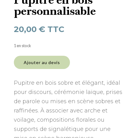
personnalisable
20,00
€
TTC
1 en stock
quantité
de
Ajouter au devis
Pupitre
en
bois
Pupitre en bois sobre et élégant, idéal
personnalisable
pour discours, cérémonie laïque, prises
de parole ou mises en scène sobres et
raffinées. À associer avec arche et
voilage, compositions florales ou
supports de signalétique pour une