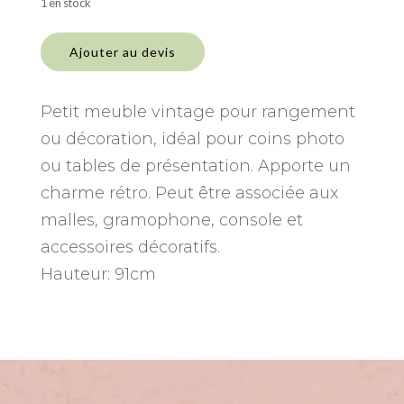
1 en stock
quantité
de
Ajouter au devis
Travailleuse
ancienne
Petit meuble vintage pour rangement
ou décoration, idéal pour coins photo
ou tables de présentation. Apporte un
charme rétro. Peut être associée aux
malles, gramophone, console et
accessoires décoratifs.
Hauteur: 91cm