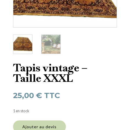
Tapis vintage –
Taille XXXL
25,00
€
TTC
1 en stock
quantité
de
Ajouter au devis