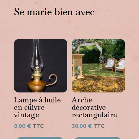
Se marie bien avec
Vous aimerez peut-être
aussi…
Lampe à huile
Arche
en cuivre
décorative
vintage
rectangulaire
8,00
€
TTC
30,00
€
TTC