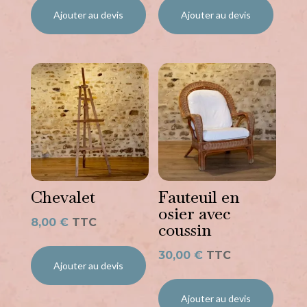
Ajouter au devis
Ajouter au devis
Chevalet
Fauteuil en
osier avec
8,00
€
TTC
coussin
30,00
€
TTC
Ajouter au devis
Ajouter au devis