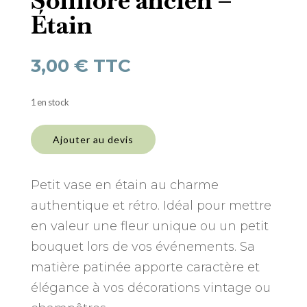
Soliflore ancien –
Étain
3,00
€
TTC
1 en stock
quantité
de
Ajouter au devis
Soliflore
ancien
–
Petit vase en étain au charme
Étain
authentique et rétro. Idéal pour mettre
en valeur une fleur unique ou un petit
bouquet lors de vos événements. Sa
matière patinée apporte caractère et
élégance à vos décorations vintage ou