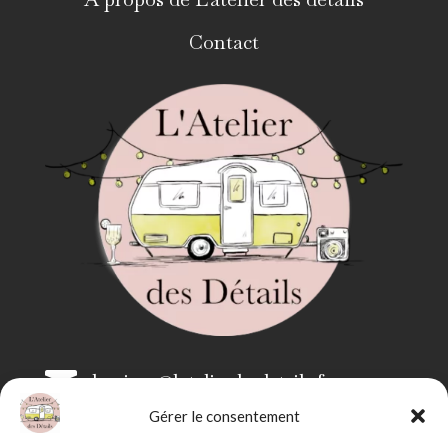
Contact

bonjour@latelierdesdetails.fr
Gérer le consentement