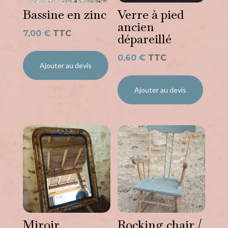
Bassine en zinc
Verre à pied
ancien
7,00
€
TTC
dépareillé
0,60
€
TTC
Ajouter au devis
Ajouter au devis
Miroir
Rocking chair /