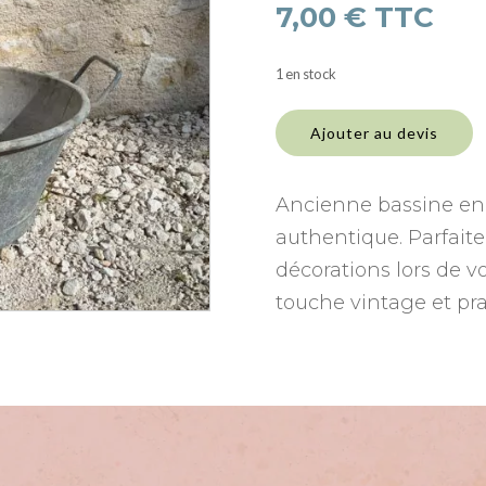
7,00
€
TTC
1 en stock
quantité
de
Ajouter au devis
Bassine
en
zinc
Ancienne bassine en z
authentique. Parfaite 
décorations lors de 
touche vintage et pra