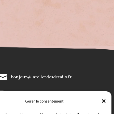

bonjour@latelierdesdetails.fr

07 59 71 13 35
Gérer le consentement