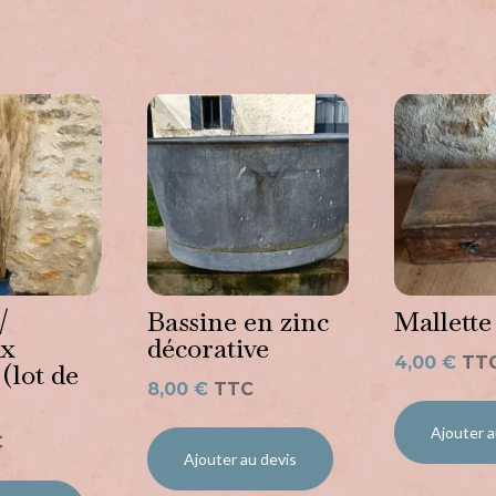
ussi…
/
Bassine en zinc
Mallette
ux
décorative
4,00
€
TT
 (lot de
8,00
€
TTC
Ajouter a
C
Ajouter au devis