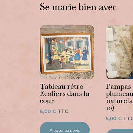
Se marie bien avec
Vous aimerez peut-être a
Tableau rétro –
Pampas 
Écoliers dans la
plumea
cour
naturels
10)
6,00
€
TTC
5,00
€
TT
Ajouter au devis