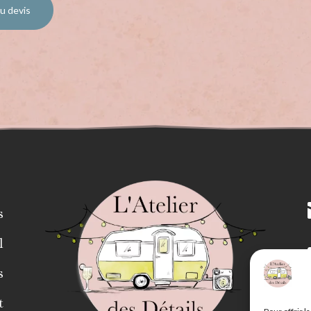
u devis
s
l
s
t