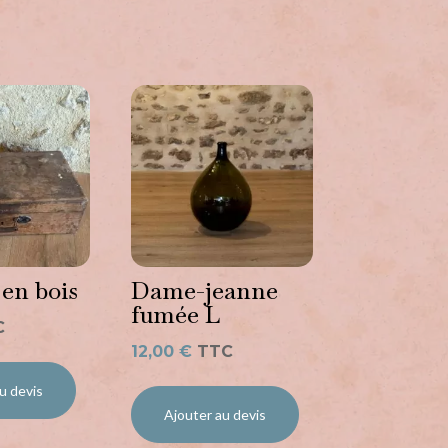
 en bois
Dame-jeanne
fumée L
C
12,00
€
TTC
u devis
Ajouter au devis