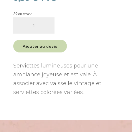
39 en stock
quantité
de
Serviette
jaune
Ajouter au devis
Serviettes lumineuses pour une
ambiance joyeuse et estivale. À
associer avec vaisselle vintage et
serviettes colorées variées.