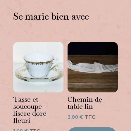
Se marie bien avec
Vous aimerez peut-être
aussi…
Tasse et
Chemin de
soucoupe –
table lin
liseré doré
3,00
€
TTC
fleuri