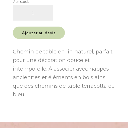
7 en stock
quantité
de
Chemin
de
Ajouter au devis
table
lin
Chemin de table en lin naturel, parfait
pour une décoration douce et
intemporelle. À associer avec nappes
anciennes et éléments en bois ainsi
que des chemins de table terracotta ou
bleu.