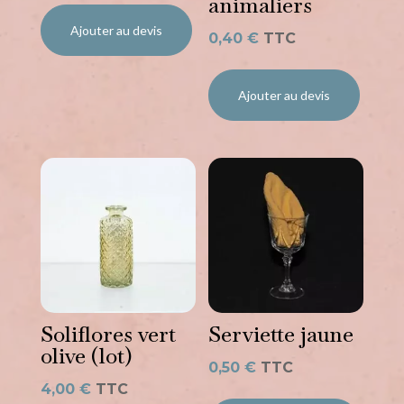
animaliers
Ajouter au devis
0,40
€
TTC
Ajouter au devis
Soliflores vert
Serviette jaune
olive (lot)
0,50
€
TTC
4,00
€
TTC