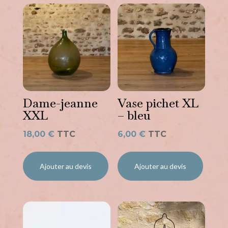
Dame-jeanne
Vase pichet XL
XXL
– bleu
18,00
€
TTC
6,00
€
TTC
Ajouter au devis
Ajouter au devis