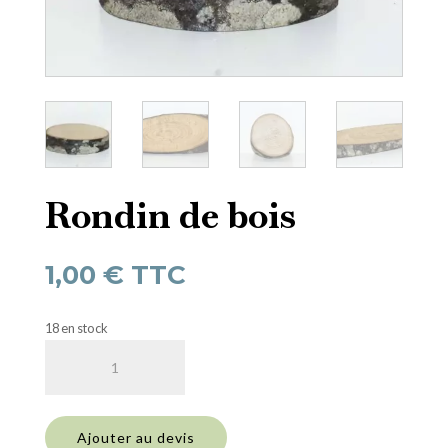
Rondin de bois
1,00
€
TTC
18 en stock
quantité
de
Rondin
de
Ajouter au devis
bois