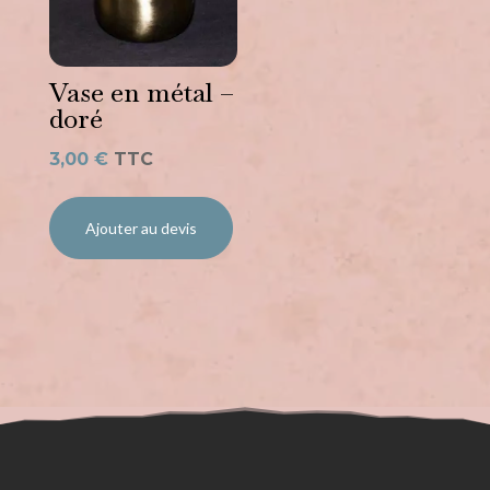
Vase en métal –
doré
3,00
€
TTC
Ajouter au devis