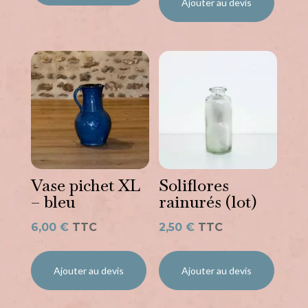
Ajouter au devis
Vase pichet XL
Soliflores
– bleu
rainurés (lot)
6,00
€
TTC
2,50
€
TTC
Ajouter au devis
Ajouter au devis