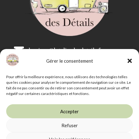

bonjour@latelierdesdetails.fr
Gérer le consentement

07 59 71 13 35
Pour offrir la meilleure expérience, nous utilisons des technologies telles
que les cookies pour analyser le comportement de navigation sur ce site. Le
fait de ne pas consentir ou de retirer son consentement peut avoir un effet
négatif sur certaines caractéristiques et fonctions.
Accepter
Refuser
L'Atelier des Détails -
Mentions légales
-
CGV
-
Livraison et retrait