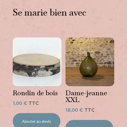
Se marie bien avec
Vous aimerez peut-être
aussi…
Rondin de bois
Dame-jeanne
XXL
1,00
€
TTC
18,00
€
TTC
Ajouter au devis