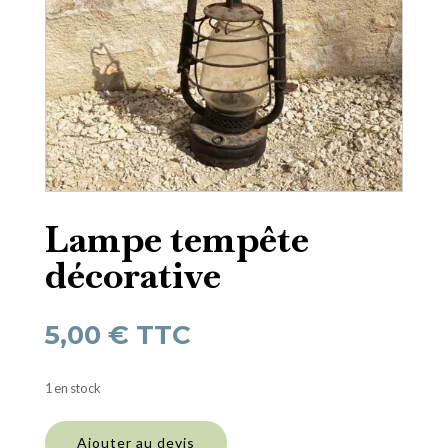
Lampe tempête
décorative
5,00
€
TTC
1 en stock
quantité
de
Ajouter au devis