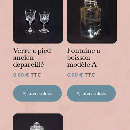
Verre à pied
Fontaine à
ancien
boisson –
dépareillé
modèle A
0,60
€
TTC
6,00
€
TTC
Ajouter au devis
Ajouter au devis