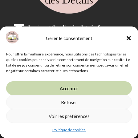

bonjour@latelierdesdetails.fr
Gérer le consentement

07 59 71 13 35
Pour offrir la meilleure expérience, nous utilisons des technologies telles
que les cookies pour analyser le comportement de navigation sur ce site. Le
fait de ne pas consentir ou de retirer son consentement peut avoir un effet
négatif sur certaines caractéristiques et fonctions.
Accepter
Refuser
L'Atelier des Détails -
Mentions légales
-
CGV
-
Livraison et retrait
Voir les préférences
Photographies : Alchimaginaire - Illustrations : Angèle
Velghe
Politique de cookies