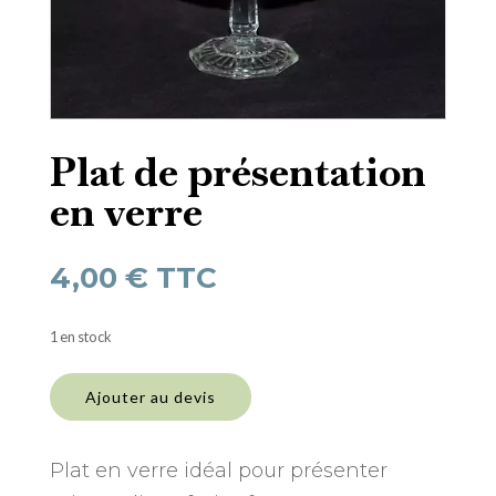
Plat de présentation
en verre
4,00
€
TTC
1 en stock
quantité
de
Ajouter au devis
Plat
de
présentation
Plat en verre idéal pour présenter
en