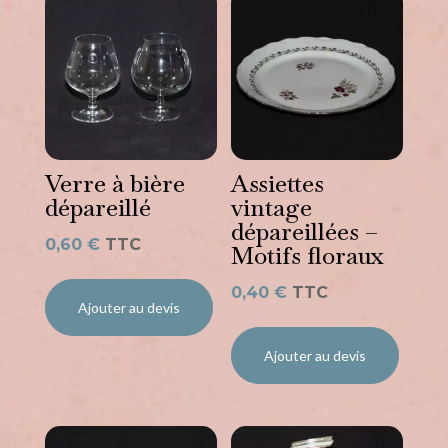
Verre à bière
Assiettes
dépareillé
vintage
dépareillées –
0,60
€
TTC
Motifs floraux
0,40
€
TTC
Ajouter au devis
Ajouter au devis