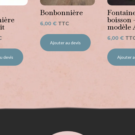
Bonbonnière
Fontaine
ière
boisson 
6,00
€
TTC
it
modèle 
C
6,00
€
TT
Ajouter au devis
u devis
Ajouter a