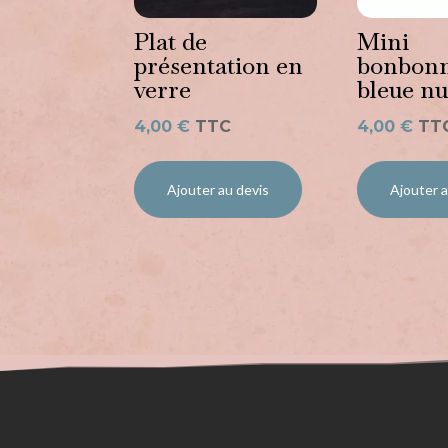
Plat de
Mini
présentation en
bonbonn
verre
bleue nu
4,00
€
TTC
4,00
€
TT
Ajouter au devis
Ajouter a