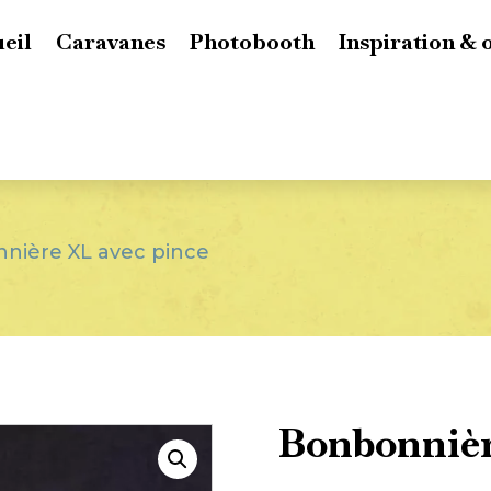
eil
Caravanes
Photobooth
Inspiration & 
nière XL avec pince
Bonbonnièr