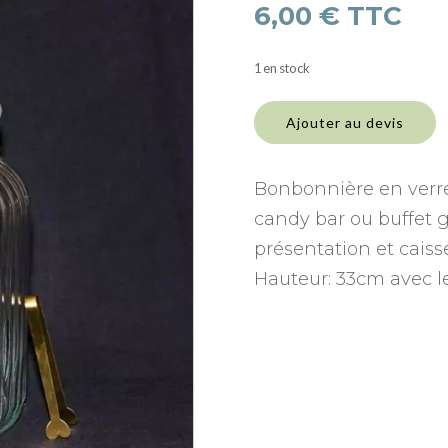
6,00
€
TTC
1 en stock
quantité
de
Ajouter au devis
Bonbonnière
XL
avec
Bonbonnière en verre
pince
candy bar ou buffet 
présentation et caiss
Hauteur: 33cm avec l