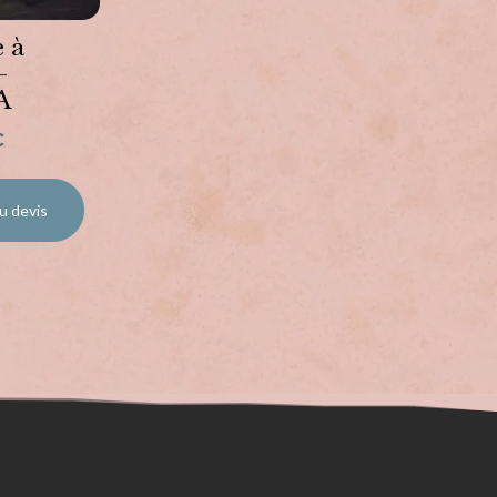
 à
–
A
C
u devis