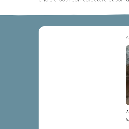
A
A
5