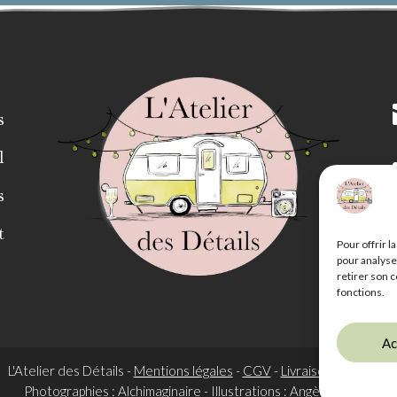
s
l
s
t
Pour offrir l
pour analyse
retirer son 
fonctions.
Ac
L'Atelier des Détails -
Mentions légales
-
CGV
-
Livraison et retrait
Photographies : Alchimaginaire - Illustrations : Angèle Velghe