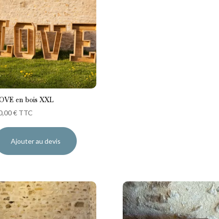
OVE en bois XXL
0,00
€
TTC
Ajouter au devis