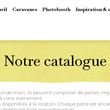
eil
Caravanes
Photobooth
Inspiration & 
Notre catalogue
onde main, ils peuvent comporter de petites imper
 à votre événement.
s disponibles à la location. Chaque pièce est anc
uthenticité (liste non-exhaustive).