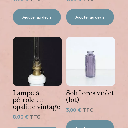
Ajouter au devis
Ajouter au devis
Lampe à
Soliflores violet
pétrole en
(lot)
opaline vintage
3,00
€
TTC
8,00
€
TTC