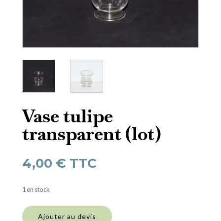
Vase tulipe
transparent (lot)
4,00
€
TTC
1 en stock
quantité
de
Ajouter au devis