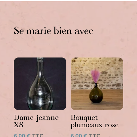
Se marie bien avec
Vous aimerez peut-être
aussi…
Dame-jeanne
Bouquet
XS
plumeaux rose
6,00
€
TTC
6,00
€
TTC