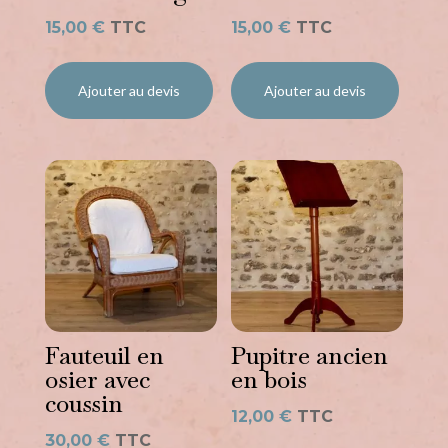
15,00
€
TTC
15,00
€
TTC
Ajouter au devis
Ajouter au devis
Fauteuil en
Pupitre ancien
osier avec
en bois
coussin
12,00
€
TTC
30,00
€
TTC