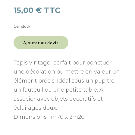
15,00
€
TTC
1 en stock
quantité
de
Ajouter au devis
Tapis
vintage
–
Tapis vintage, parfait pour ponctuer
Taille
une décoration ou mettre en valeur un
XL
élément précis. Idéal sous un pupitre,
un fauteuil ou une petite table. À
associer avec objets décoratifs et
éclairages doux.
Dimensions: 1m70 x 2m20