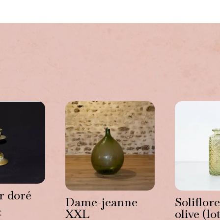
ussi…
r doré
Dame-jeanne
Soliflore
XXL
olive (lo
C