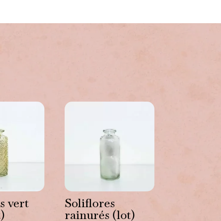
s vert
Soliflores
t)
rainurés (lot)