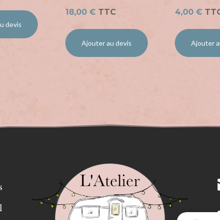
18,00
€
TTC
4,00
€
TT
u devis
Ajouter au devis
Ajouter a
s
l