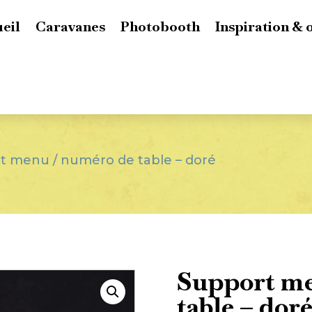
eil
Caravanes
Photobooth
Inspiration & 
t menu / numéro de table – doré
Support me
table – dor