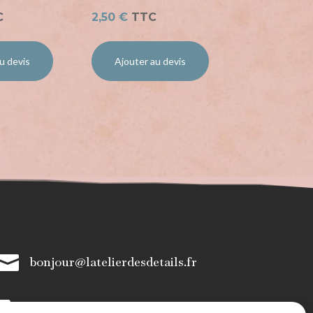
C
2,50
€
TTC
u devis
Ajouter au devis

bonjour@latelierdesdetails.fr

07 59 71 13 35