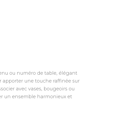
enu ou numéro de table, élégant
ur apporter une touche raffinée sur
associer avec vases, bougeoirs ou
éer un ensemble harmonieux et