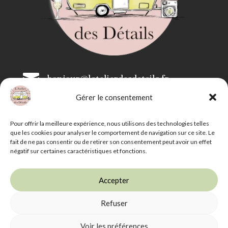

bonjour@latelierdesdetails.fr
Gérer le consentement

07 59 71 13 35
Pour offrir la meilleure expérience, nous utilisons des technologies telles
que les cookies pour analyser le comportement de navigation sur ce site. Le
fait de ne pas consentir ou de retirer son consentement peut avoir un effet
négatif sur certaines caractéristiques et fonctions.
Accepter
Refuser
L'Atelier des Détails -
Mentions légales
-
CGV
-
Livraison et retrait
Voir les préférences