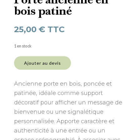
bois patiné
25,00
€
TTC
1 en stock
quantité
de
Ajouter au devis
Porte
ancienne
en
Ancienne porte en bois, poncée et
bois
patinée, idéale comme support
patiné
décoratif pour afficher un message de
bienvenue ou une signalétique
personnalisée. Apporte caractère et
authenticité à une entrée ou un