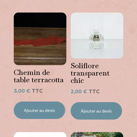
aussi…
Soliflore
Chemin de
transparent
table terracotta
chic
3,00
€
TTC
2,00
€
TTC
Ajouter au devis
Ajouter au devis