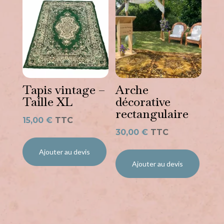
Tapis vintage –
Arche
Taille XL
décorative
rectangulaire
15,00
€
TTC
30,00
€
TTC
Ajouter au devis
Ajouter au devis