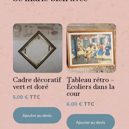
Vous aimerez peut-être
aussi…
Cadre décoratif
Tableau rétro –
vert et doré
Écoliers dans la
cour
5,00
€
TTC
6,00
€
TTC
Ajouter au devis
Ajouter au devis