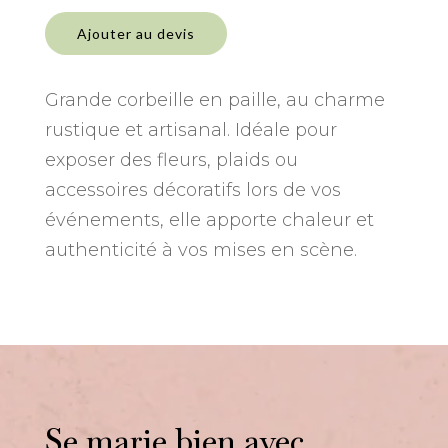
quantité
de
Ajouter au devis
Panier
ancien
en
Grande corbeille en paille, au charme
paille
rustique et artisanal. Idéale pour
exposer des fleurs, plaids ou
accessoires décoratifs lors de vos
événements, elle apporte chaleur et
authenticité à vos mises en scène.
Se marie bien avec