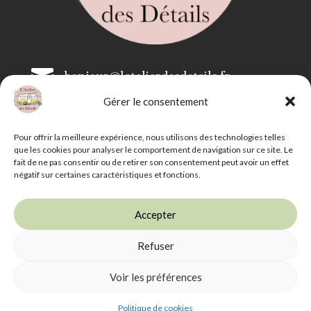

bonjour@latelierdesdetails.fr
Gérer le consentement

07 59 71 13 35
Pour offrir la meilleure expérience, nous utilisons des technologies telles
que les cookies pour analyser le comportement de navigation sur ce site. Le
fait de ne pas consentir ou de retirer son consentement peut avoir un effet
négatif sur certaines caractéristiques et fonctions.
Accepter
Refuser
L'Atelier des Détails -
Mentions légales
-
CGV
-
Livraison et retrait
Voir les préférences
Photographies : Alchimaginaire - Illustrations : Angèle
Velghe
Politique de cookies