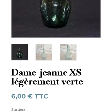
Dame-jeanne XS
légèrement verte
6,00
€
TTC
2 en stock