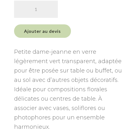
quantité
de
Dame-
jeanne
Ajouter au devis
XS
légèrement
verte
Petite dame-jeanne en verre
légèrement vert transparent, adaptée
pour être posée sur table ou buffet, ou
au sol avec d’autres objets décoratifs.
Idéale pour compositions florales
délicates ou centres de table. À
associer avec vases, soliflores ou
photophores pour un ensemble
harmonieux.