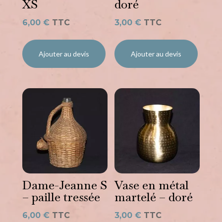
XS
doré
6,00
€
TTC
3,00
€
TTC
Ajouter au devis
Ajouter au devis
Dame-Jeanne S
Vase en métal
– paille tressée
martelé – doré
6,00
€
TTC
3,00
€
TTC