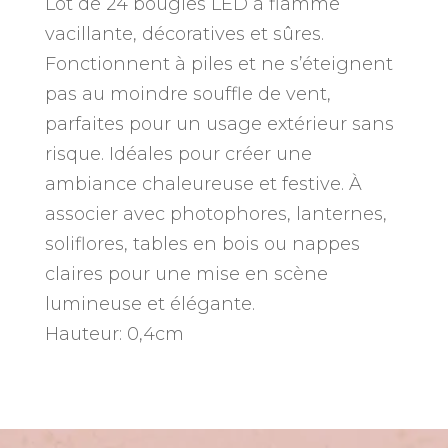
Lot de 24 bougies LED à flamme
vacillante
vacillante, décoratives et sûres.
(lot
Fonctionnent à piles et ne s’éteignent
de
24)
pas au moindre souffle de vent,
parfaites pour un usage extérieur sans
risque. Idéales pour créer une
ambiance chaleureuse et festive. À
associer avec photophores, lanternes,
soliflores, tables en bois ou nappes
claires pour une mise en scène
lumineuse et élégante.
Hauteur: 0,4cm