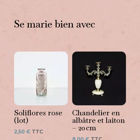
Se marie bien avec
Vous aimerez peut-être
aussi…
Soliflores rose
Chandelier en
(lot)
albâtre et laiton
– 20 cm
2,50
€
TTC
8,00
€
TTC