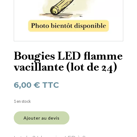
Bougies LED flamme
vacillante (lot de 24)
6,00
€
TTC
1 en stock
quantité
de
Ajouter au devis
Bougies
LED
flamme